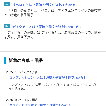
「リベロ」とは？意味と例文が３秒でわかる！
「リベロ」の意味とは リベロとは、ディフェンスラインの最後方
で、特定の相手選手...
「ディグる」とは？意味と例文が３秒でわかる！
「ディグる」の意味とは ディグるとは、若者言葉の一つで、情報
を探す、掘り下げて...
新着の言葉・用語
2025-05-07
:
カタカナ語
「コンプレッション」とは？意味と例文が３秒でわかる！
「コンプレッション」の意味とは コンプレッションとは、ボールがどれ
くらい潰れるか ...
2025-05-06
:
ゴルフ用語
「ダフる」とは？意味と例文が３秒でわかる！