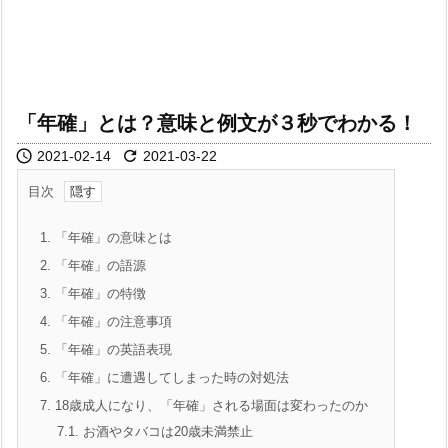
「年確」とは？意味と例文が３秒でわかる！


2021-02-14
2021-03-22
目次
1.
「年確」の意味とは
2.
「年確」の語源
3.
「年確」の特徴
4.
「年確」の注意事項
5.
「年確」の英語表現
6.
「年確」に遭遇してしまった時の対処法
7.
18歳成人になり、「年確」される場面は変わったのか
7.1.
お酒やタバコは20歳未満禁止