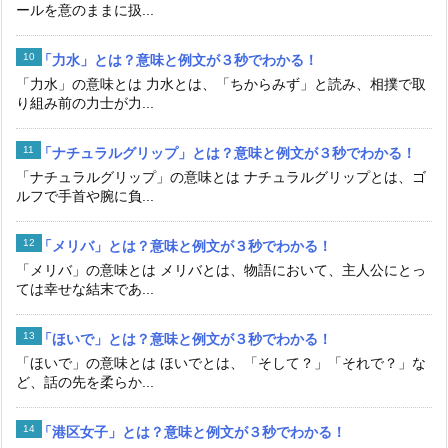
ールを意のままに扱...
「力水」とは？意味と例文が３秒でわかる！
「力水」の意味とは 力水とは、「ちからみず」と読み、相撲で取
り組み前の力士が力...
「ナチュラルグリップ」とは？意味と例文が３秒でわかる！
「ナチュラルグリップ」の意味とは ナチュラルグリップとは、ゴ
ルフで手首や腕に負...
「メリバ」とは？意味と例文が３秒でわかる！
「メリバ」の意味とは メリバとは、物語において、主人公にとっ
ては幸せな結末であ...
「ほいで」とは？意味と例文が３秒でわかる！
「ほいで」の意味とは ほいでとは、「そして？」「それで？」な
ど、話の先を柔らか...
「港区女子」とは？意味と例文が３秒でわかる！