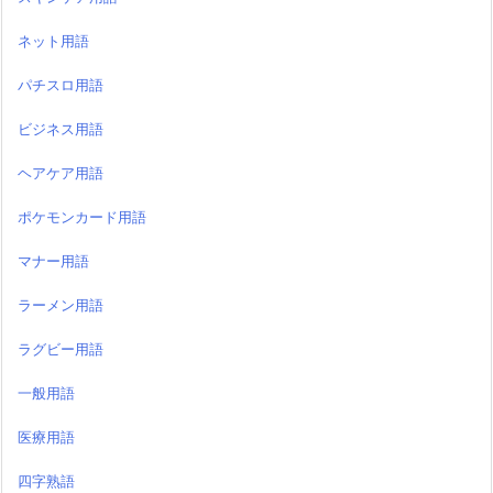
ネット用語
パチスロ用語
ビジネス用語
ヘアケア用語
ポケモンカード用語
マナー用語
ラーメン用語
ラグビー用語
一般用語
医療用語
四字熟語