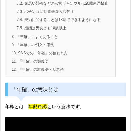
7.2.
競馬や競輪などの公営ギャンブルは20歳未満禁止
7.3.
パチンコは18歳未満入店禁止
7.4.
契約に関することは18歳でできるようになる
7.5.
婚姻は男女とも18歳以上
8.
「年確」によくあること
9.
「年確」の例文・用例
10.
SNSでの「年確」の使われ方
11.
「年確」の類義語
12.
「年確」の対義語・反意語
「年確」の意味とは
年確
とは、
年齢確認
という意味です。