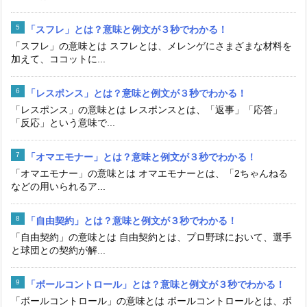
「スフレ」とは？意味と例文が３秒でわかる！
「スフレ」の意味とは スフレとは、メレンゲにさまざまな材料を
加えて、ココットに...
「レスポンス」とは？意味と例文が３秒でわかる！
「レスポンス」の意味とは レスポンスとは、「返事」「応答」
「反応」という意味で...
「オマエモナー」とは？意味と例文が３秒でわかる！
「オマエモナー」の意味とは オマエモナーとは、「2ちゃんねる
などの用いられるア...
「自由契約」とは？意味と例文が３秒でわかる！
「自由契約」の意味とは 自由契約とは、プロ野球において、選手
と球団との契約が解...
「ボールコントロール」とは？意味と例文が３秒でわかる！
「ボールコントロール」の意味とは ボールコントロールとは、ボ