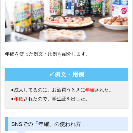
年確を使った例文・用例を紹介します。
✓例文・用例
●成人してるのに、お酒買うときに
年確
された。
●
年確
されたので、学生証を出した。
SNSでの「年確」の使われ方