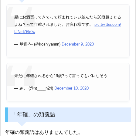
親にお酒買ってきてって頼まれてレジ並んだら20歳超えとる
よね？って年確されました。お疲れ様です。
pic.twitter.com/
fJNrdZ6k0w
— 琴音ᵕ̈*⑅ (@koshiyannn)
December 9, 2020
未だに年確されるから19歳?って言ってもバレなそう
— み。 (@nt____n24)
December 10, 2020
「年確」の類義語
年確の類義語はありませんでした。