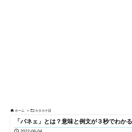


ホーム
>
カタカナ語
「パネェ」とは？意味と例文が３秒でわか

2022-06-04