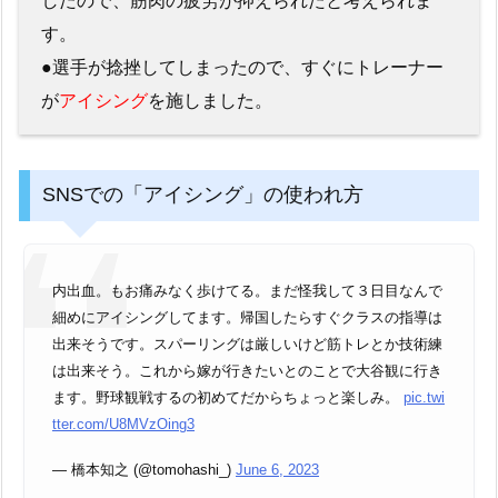
したので、筋肉の疲労が抑えられたと考えられま
す。
●選手が捻挫してしまったので、すぐにトレーナー
が
アイシング
を施しました。
SNSでの「アイシング」の使われ方
内出血。もお痛みなく歩けてる。まだ怪我して３日目なんで
細めにアイシングしてます。帰国したらすぐクラスの指導は
出来そうです。スパーリングは厳しいけど筋トレとか技術練
は出来そう。これから嫁が行きたいとのことで大谷観に行き
ます。野球観戦するの初めてだからちょっと楽しみ。
pic.twi
tter.com/U8MVzOing3
— 橋本知之 (@tomohashi_)
June 6, 2023