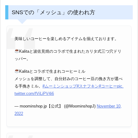
Kalitaと波佐見焼のコラボで生まれたカリタ式三つ穴ドリ
ッパー。
Kalitaとコラボで生まれコーヒーミル
メッシュを調整して、自分好みのコーヒー豆の挽き方が選べ
る手挽きミル。
#ムーミンショップ
#スナフキン
#コーヒー
pic.
twitter.com/fViLiPV4i6
— moominshop.jp【公式】 (@MoominshopJ)
November 10,
2022
電源入れてから豆を投入する方が、モーターの負担が少なそ
うな音で楽に回る感じする
もしそうならメッシュの揃い方、分布粒度が変わってそう?
KRUVEで実験してみたい?
pic.twitter.com/l37sk0Pj9z