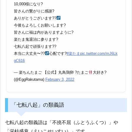
10,000様になり?
皆さんの繋がりに感謝?
ありがとうございます??‍
今後もよろしくお願いします?
皆さんに福は内がありますように?
楽たま鬼退治に参ります?
七転八起で頑張ります??
本当に大丈夫〜??‍
心配です?
#楽たま
pic.twitter.com/mJ6Lk
gC616
— 楽ちんたまご 【公式】丸鳥鶏卵 ?たまご
大好き?
(@EggRakutama)
February 3, 2022
「七転八起」の類義語
七転八起の類義語は「不撓不屈（ふとうふくつ）」や
「栄枯盛衰（えいこせいすい）」です。