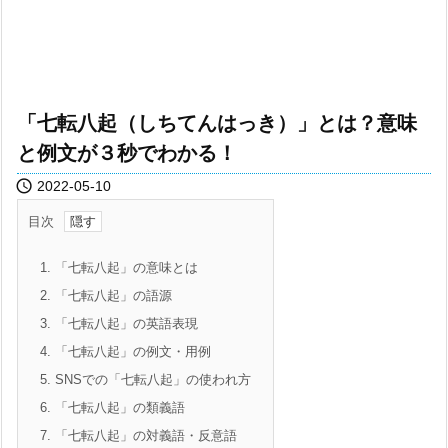
「七転八起（しちてんはっき）」とは？意味
と例文が３秒でわかる！

2022-05-10
目次
1.
「七転八起」の意味とは
2.
「七転八起」の語源
3.
「七転八起」の英語表現
4.
「七転八起」の例文・用例
5.
SNSでの「七転八起」の使われ方
6.
「七転八起」の類義語
7.
「七転八起」の対義語・反意語