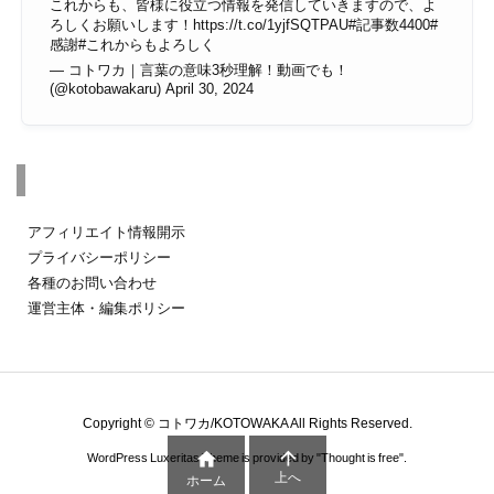
これからも、皆様に役立つ情報を発信していきますので、よ
ろしくお願いします！
https://t.co/1yjfSQTPAU
#記事数4400
#
感謝
#これからもよろしく
— コトワカ｜言葉の意味3秒理解！動画でも！
(@kotobawakaru)
April 30, 2024
その他のページ
アフィリエイト情報開示
プライバシーポリシー
各種のお問い合わせ
運営主体・編集ポリシー
Copyright ©
コトワカ/KOTOWAKA
All Rights Reserved.


WordPress Luxeritas Theme is provided by "
Thought is free
".
上へ
ホーム