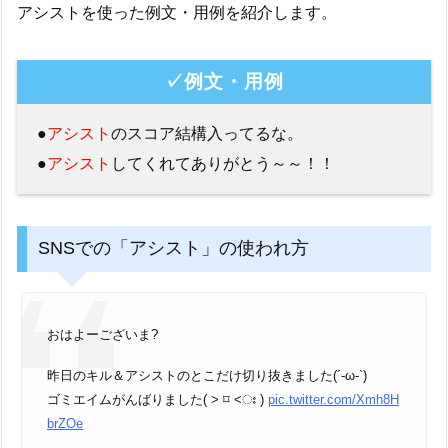
アシストを使った例文・用例を紹介します。
✓例文・用例
●
アシスト
のスコア結構入ってるな。
●
アシスト
してくれてありがとう～～！！
SNSでの「アシスト」の使われ方
おはよーございま?
昨日のキル＆アシストのとこだけ切り抜きました(´-ω-`)
ゴミエイムがんばりました( ˃ ⌑ ˂ഃ )
pic.twitter.com/Xmh8H
brZOe