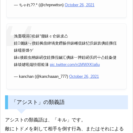
— ちゃれ??.* (@chrpnwttsn)
October 26, 2021
浼戞啯涓伀銇°倗銇ｃ仺銇犮亼
銈儷銇ㄣ偄銈枫偣銉堝叏鐒躲仹銇嶃倱銇忋仸銇斻倎銈撱仾
銇曘亜馃ゲ
銇с倐鍛虫柟銇屻伩銈撱仾鏀汇倎銇︺亸銈屻仸鍔┿亼銈夈倢
銇燄煡吼煓忦煆烩湪
pic.twitter.com/n1MWXKIa6u
— kanchan (@kanchaaan_777)
October 26, 2021
「アシスト」の類義語
アシストの類義語は、「キル」です。
敵にトドメを刺して相手を倒す行為、またはそれによる