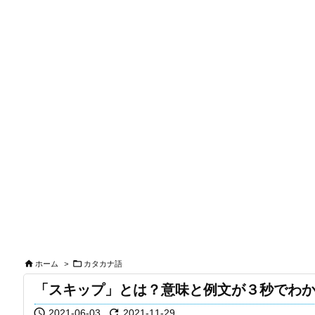


ホーム
>
カタカナ語
「スキップ」とは？意味と例文が３秒でわ


2021-06-03
2021-11-29