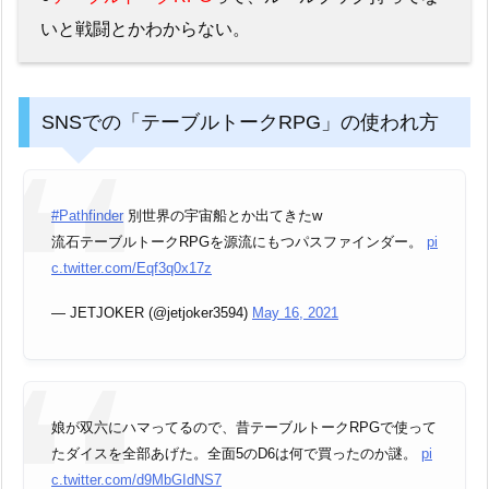
いと戦闘とかわからない。
SNSでの「テーブルトークRPG」の使われ方
#Pathfinder
別世界の宇宙船とか出てきたw
流石テーブルトークRPGを源流にもつパスファインダー。
pi
c.twitter.com/Eqf3q0x17z
— JETJOKER (@jetjoker3594)
May 16, 2021
娘が双六にハマってるので、昔テーブルトークRPGで使って
たダイスを全部あげた。全面5のD6は何で買ったのか謎。
pi
c.twitter.com/d9MbGIdNS7