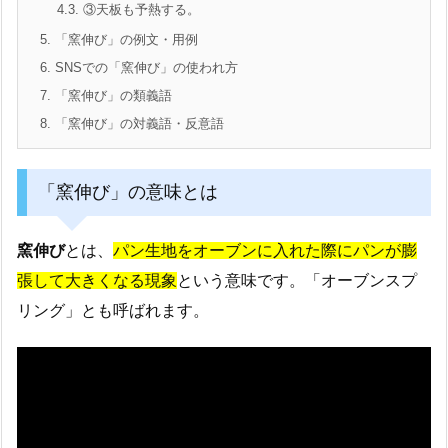
4.3.
③天板も予熱する。
5.
「窯伸び」の例文・用例
6.
SNSでの「窯伸び」の使われ方
7.
「窯伸び」の類義語
8.
「窯伸び」の対義語・反意語
「窯伸び」の意味とは
窯伸び
とは、
パン生地をオーブンに入れた際にパンが膨
張して大きくなる現象
という意味です。「オーブンスプ
リング」とも呼ばれます。