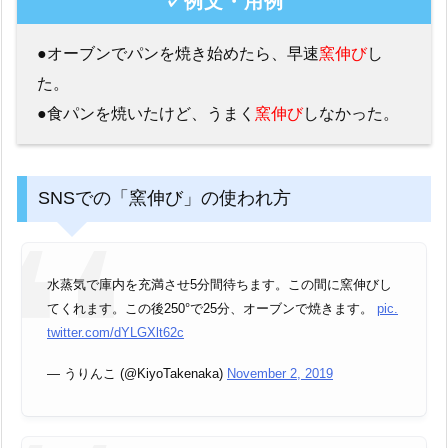
✓例文・用例
●オーブンでパンを焼き始めたら、早速
窯伸び
し
た。
●食パンを焼いたけど、うまく
窯伸び
しなかった。
SNSでの「窯伸び」の使われ方
水蒸気で庫内を充満させ5分間待ちます。この間に窯伸びし
てくれます。この後250°で25分、オーブンで焼きます。
pic.
twitter.com/dYLGXlt62c
— うりんこ (@KiyoTakenaka)
November 2, 2019