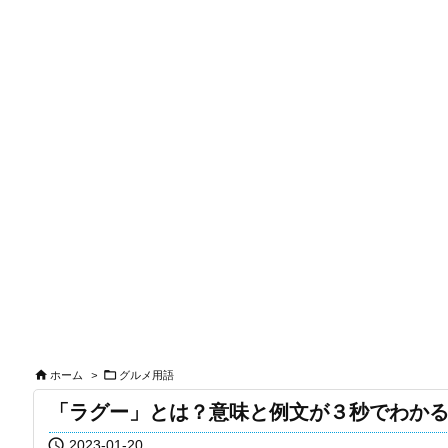


ホーム
>
グルメ用語
「ラグー」とは？意味と例文が３秒でわか

2023-01-20