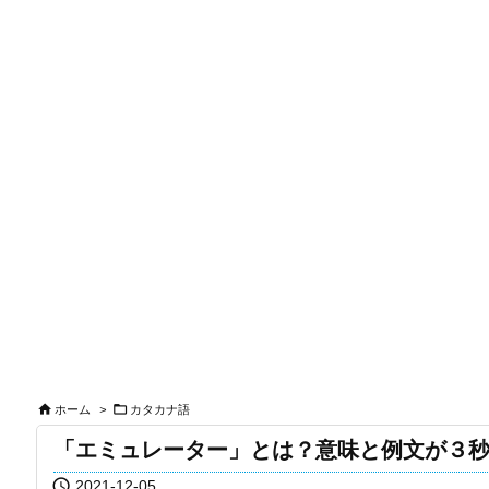


ホーム
>
カタカナ語
「エミュレーター」とは？意味と例文が３

2021-12-05