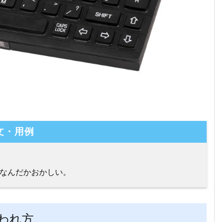
文・用例
なんだかおかしい。
われ方