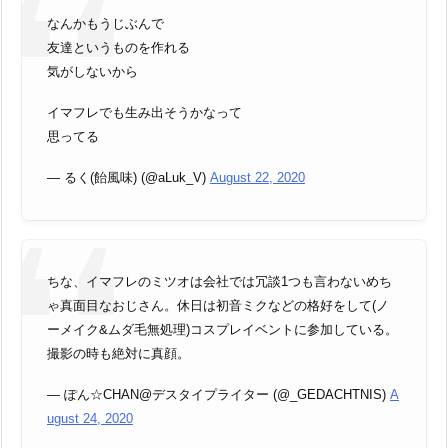
なんかもうじぶんで
友達というものを作れる
気がしないから
イマフレでも生み出そうかなって
思ってる
— るく(飴風味) (@aLuk_V)
August 22, 2020
ちな、イマフレのミツオは会社では冗談1つも言わないめち
ゃ真面目なおじさん。休日は初音ミクなどの格好をして(ノ
ーメイク&ムダ毛無処理)コスプレイベントに参加している。
撮影の時も絶対に真顔。
— ぽん☆CHAN@デスタイプライター (@_GEDACHTNIS)
A
ugust 24, 2020