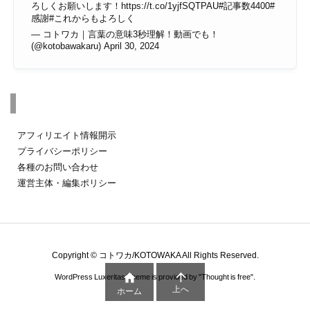
ろしくお願いします！
https://t.co/1yjfSQTPAU
#記事数4400
#
感謝
#これからもよろしく
— コトワカ｜言葉の意味3秒理解！動画でも！
(@kotobawakaru)
April 30, 2024
その他のページ
アフィリエイト情報開示
プライバシーポリシー
各種のお問い合わせ
運営主体・編集ポリシー
Copyright ©
コトワカ/KOTOWAKA
All Rights Reserved.


WordPress Luxeritas Theme is provided by "
Thought is free
".
上へ
ホーム