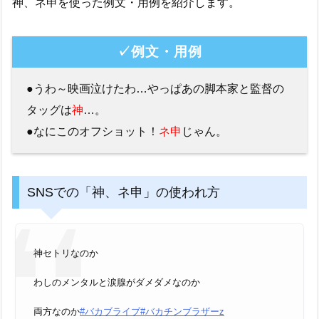
神、ネ申を使った例文・用例を紹介します。
✓例文・用例
●うわ～映画泣けたわ…やっぱあの脚本家と監督の
タッグは
神
…。
●なにこのオフショット！
ネ申
じゃん。
SNSでの「神、ネ申」の使われ方
神セトリなのか
わしのメンタルと涙腺がダメダメなのか
両方なのか
#バカブライブ
#バカチンブラザーz