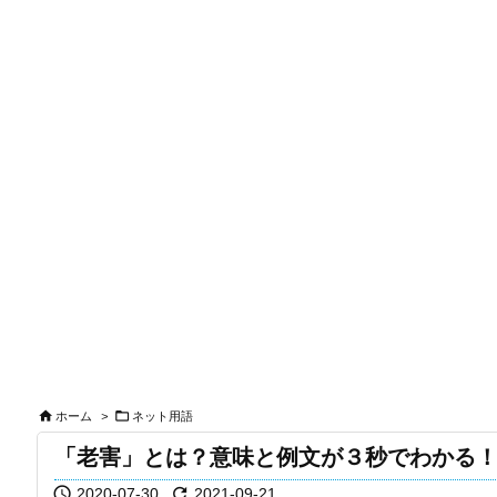


ホーム
>
ネット用語
「老害」とは？意味と例文が３秒でわかる


2020-07-30
2021-09-21