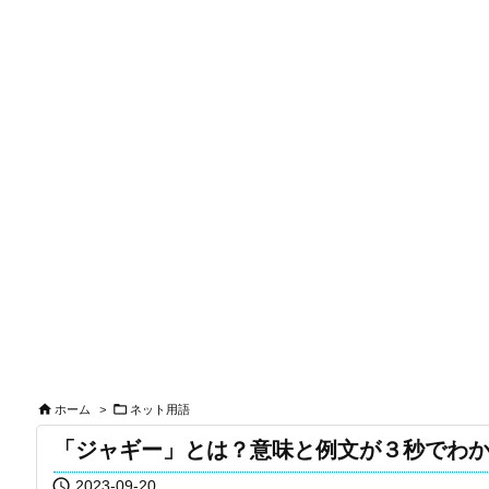


ホーム
>
ネット用語
「ジャギー」とは？意味と例文が３秒でわ

2023-09-20