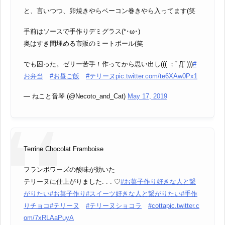
と、言いつつ、卵焼きやらベーコン巻きやら入ってます(笑
手前はソースで手作りデミグラス(*･ω･)ゞ
奥はすき間埋める市販のミートボール(笑
でも困った。ゼリー苦手！作ってから思い出し((( ；ﾟДﾟ)))
#
お弁当
#お昼ご飯
#テリーヌ
pic.twitter.com/te6XAw0Px1
— ねこと音琴 (@Necoto_and_Cat)
May 17, 2019
Terrine Chocolat Framboise
フランボワーズの酸味が効いた
テリーヌに仕上がりました. . . ♡
#お菓子作り好きな人と繋
がりたい
#お菓子作り
#スイーツ好きな人と繋がりたい
#手作
りチョコ
#テリーヌ
#テリーヌショコラ
#cotta
pic.twitter.c
om/7xRLAaPuyA