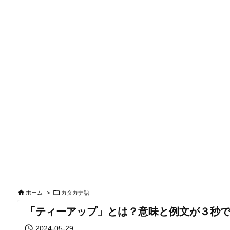


ホーム
>
カタカナ語
「ティーアップ」とは？意味と例文が３秒

2024-05-29