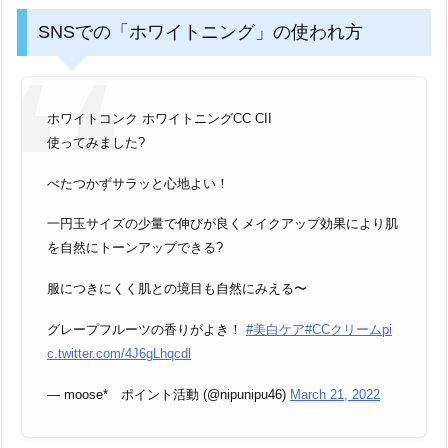
SNSでの「ホワイトニング」の使われ方
ホワイトコンク ホワイトニングCC CII
使ってみました?
べたつかずサラッと心地よい！
一円玉サイズの少量で伸びが良くメイクアップ効果により肌
を自然にトーンアップできる?
服につきにくく肌との境目も自然にみえる〜
グレープフルーツの香りがよき！
#美白ケア
#CCクリーム
pi
c.twitter.com/4J6gLhqcdl
— moose* ポイント活動 (@nipunipu46)
March 21, 2022