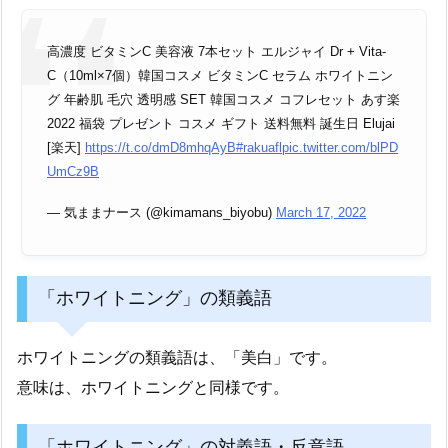
高濃度 ビタミンC 美容液 7本セット エルジャイ Dr + Vita-
C（10ml×7個）韓国コスメ ビタミンC セラム ホワイトニン
グ 年齢肌 毛穴 透明感 SET 韓国コスメ コフレセット あす楽
2022 福袋 プレゼント コスメ ギフト 送料無料 誕生日 Elujai
[楽天]
https://t.co/dmD8mhqAyB
#rakuafl
pic.twitter.com/blPD
UmCz9B
— 気ままナース (@kimamans_biyobu)
March 17, 2022
「ホワイトニング」の類義語
ホワイトニングの類義語は、「美白」です。
意味は、ホワイトニングと同様です。
「ホワイトニング」の対義語・反意語