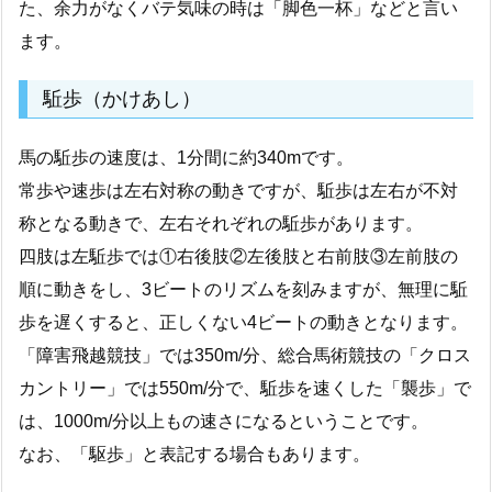
た、余力がなくバテ気味の時は「脚色一杯」などと言い
ます。
駈歩（かけあし）
馬の駈歩の速度は、1分間に約340mです。
常歩や速歩は左右対称の動きですが、駈歩は左右が不対
称となる動きで、左右それぞれの駈歩があります。
四肢は左駈歩では①右後肢②左後肢と右前肢③左前肢の
順に動きをし、3ビートのリズムを刻みますが、無理に駈
歩を遅くすると、正しくない4ビートの動きとなります。
「障害飛越競技」では350m/分、総合馬術競技の「クロス
カントリー」では550m/分で、駈歩を速くした「襲歩」で
は、1000m/分以上もの速さになるということです。
なお、「駆歩」と表記する場合もあります。