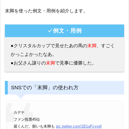
末脚を使った例文・用例を紹介します。
✓例文・用例
●クリスタルカップで見せたあの馬の
末脚
、すごく
かっこよかったなあ。
●お父さん譲りの
末脚
で見事に優勝した。
SNSでの「末脚」の使われ方
カデナ
ファン投票45位
届くんだ、願いも末脚も
pic.twitter.com/1B1uPcyxef