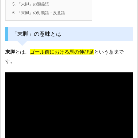
5.
「末脚」の類義語
6.
「末脚」の対義語・反意語
「末脚」の意味とは
末脚
とは、
ゴール前における馬の伸び足
という意味で
す。