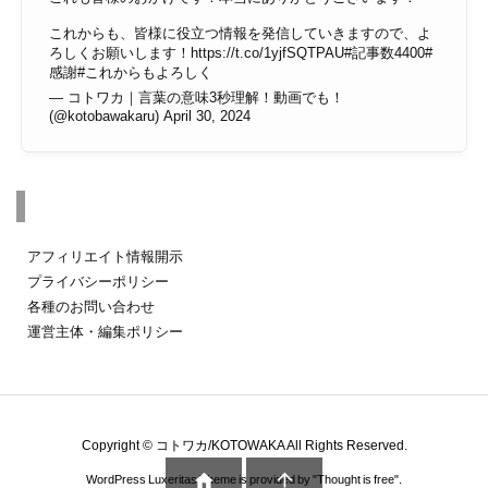
これからも、皆様に役立つ情報を発信していきますので、よ
ろしくお願いします！
https://t.co/1yjfSQTPAU
#記事数4400
#
感謝
#これからもよろしく
— コトワカ｜言葉の意味3秒理解！動画でも！
(@kotobawakaru)
April 30, 2024
その他のページ
アフィリエイト情報開示
プライバシーポリシー
各種のお問い合わせ
運営主体・編集ポリシー
Copyright ©
コトワカ/KOTOWAKA
All Rights Reserved.


WordPress Luxeritas Theme is provided by "
Thought is free
".