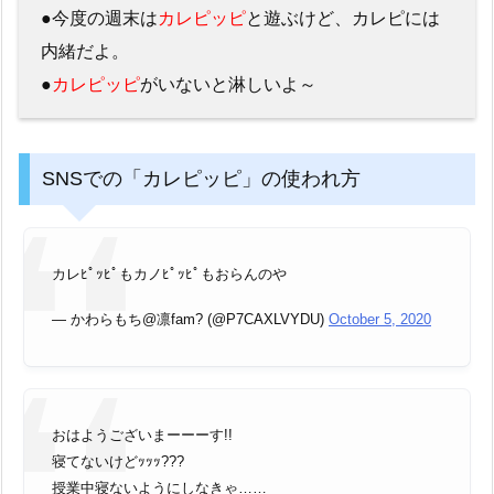
●今度の週末は
カレピッピ
と遊ぶけど、カレピには
内緒だよ。
●
カレピッピ
がいないと淋しいよ～
SNSでの「カレピッピ」の使われ方
カレﾋﾟｯﾋﾟもカノﾋﾟｯﾋﾟもおらんのや
— かわらもち@凛fam? (@P7CAXLVYDU)
October 5, 2020
おはようございまーーーす!!
寝てないけどｯｯｯ???
授業中寝ないようにしなきゃ……