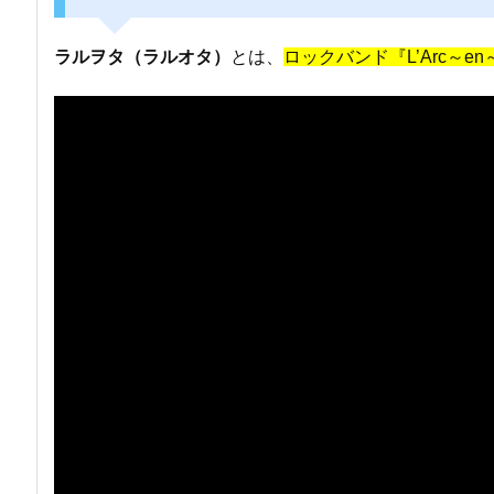
ラルヲタ（ラルオタ）
とは、
ロックバンド『L’Arc～en