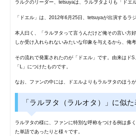
ラルクのリーダー、tetsuyaは、ラルヲタよりも「ド
「ドエル」は、2012年6月25日、tetsuyaが出演
本人曰く、「ラルヲタって言うんだけど俺その言い方
しか受け入れられないみたいな印象を与えるから、俺
その流れで発案されたのが「ドエル」です。由来はドS、ドM
「L」につけたものです。
なお、ファンの中には、ドエルよりもラルヲタのほう
「ラルヲタ（ラルオタ）」に似た
ラルヲタの様に、ファンに特別な呼称をつける例は多
た単語であったりと様々です。