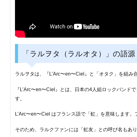
「ラルヲタ（ラルオタ）」の語源
ラルヲタは、『L’Arc〜en〜Ciel』と「オタク」を
『L’Arc〜en〜Ciel』とは、日本の4人組ロックバ
す。
L’Arc〜en〜Ciel はフランス語で「虹」を意味し
そのため、ラルクファンには「虹友」との呼び名もあ