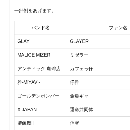
一部例をあげます。
バンド名
ファン名
GLAY
GLAYER
MALICE MIZER
ミゼラー
アンティック-珈琲店-
カフェっ仔
雅-MIYAVI-
仔雅
ゴールデンボンバー
金爆ギャ
X JAPAN
運命共同体
聖飢魔II
信者