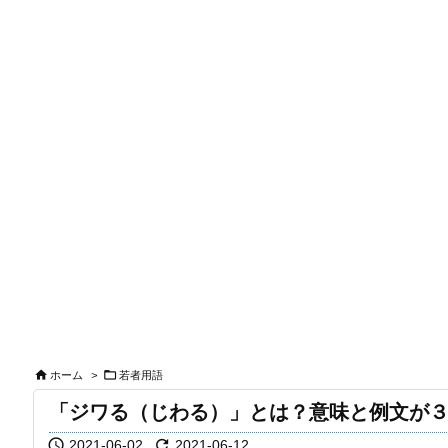


ホーム
>
若者用語
「ジワる（じわる）」とは？意味と例文が


2021-06-02
2021-06-12