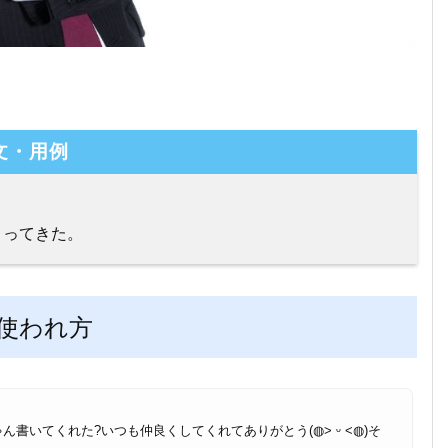
文・用例
）
ってきた。
使われ方
書いてくれた?いつも仲良くしてくれてありがとう(◍˃ ᵕ ˂◍)そ