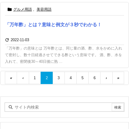

グルメ用語
,
美容用語
「万年酢」とは？意味と例文が３秒でわかる！

2022-11-03
「万年酢」の意味とは 万年酢とは、同じ量の酒、酢、水をかめに入れ
て密封し、数十日経過させてできる酢という意味です。 酒、酢、水を
入れて、密閉後30～40日後に熟 ...
«
‹
1
2
3
4
5
6
›
»