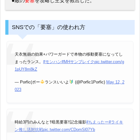
●敵の
要塞
を攻略し王女を救出した。
SNSでの「要塞」の使われ方
天衣無崩の効果+パワーガードで本物の移動要塞になってし
まったランス。
#モンハン
#MHサンブレイク
pic.twitter.com/g
1pUY8m8kZ
— Porfic(ポー
ランスいいよ
(@Porfic1Porfic)
May 12, 2
023
時給3円のみんなと†暗黒要塞†記念撮影
#ちえったー
#ライキ
ン推し活対抗戦
pic.twitter.com/CDomSl07Yb