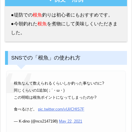
●堤防での
根魚
釣りは初心者にもおすすめです。
●今朝釣れた
根魚
を煮物にして美味しくいただきま
した。
SNSでの「根魚」の使われ方
根魚なんて数えられるくらいしか釣った事ないのに?
同じくらいの1追加(；´・ω・)
この明暗は根魚ポイントになってしまったのか?
食べるけど。
pic.twitter.com/vUiICHIS7F
— K-dino (@ncs2147198)
May 22, 2021