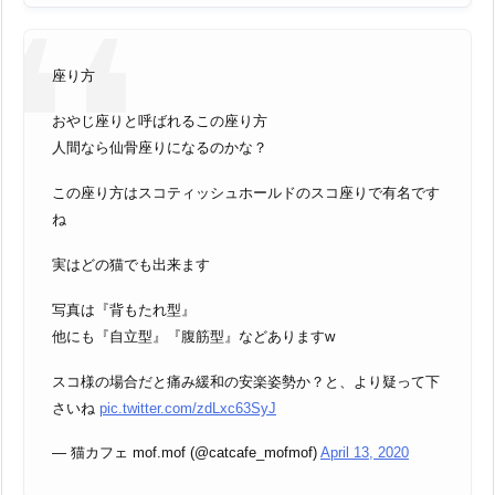
座り方
おやじ座りと呼ばれるこの座り方
人間なら仙骨座りになるのかな？
この座り方はスコティッシュホールドのスコ座りで有名です
ね
実はどの猫でも出来ます
写真は『背もたれ型』
他にも『自立型』『腹筋型』などありますw
スコ様の場合だと痛み緩和の安楽姿勢か？と、より疑って下
さいね
pic.twitter.com/zdLxc63SyJ
— 猫カフェ mof.mof (@catcafe_mofmof)
April 13, 2020