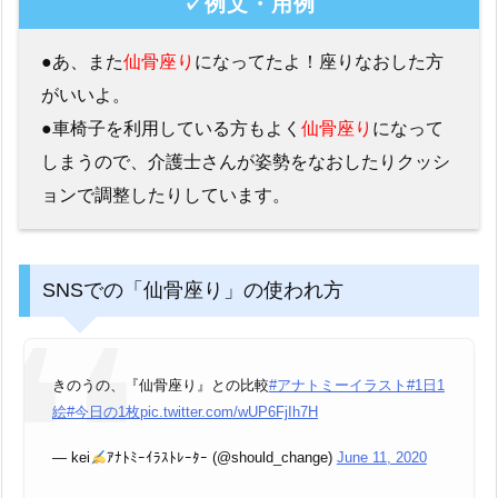
✓例文・用例
●あ、また
仙骨座り
になってたよ！座りなおした方
がいいよ。
●車椅子を利用している方もよく
仙骨座り
になって
しまうので、介護士さんが姿勢をなおしたりクッシ
ョンで調整したりしています。
SNSでの「仙骨座り」の使われ方
きのうの、『仙骨座り』との比較
#アナトミーイラスト
#1日1
絵
#今日の1枚
pic.twitter.com/wUP6FjIh7H
— kei
ｱﾅﾄﾐｰｲﾗｽﾄﾚｰﾀｰ (@should_change)
June 11, 2020