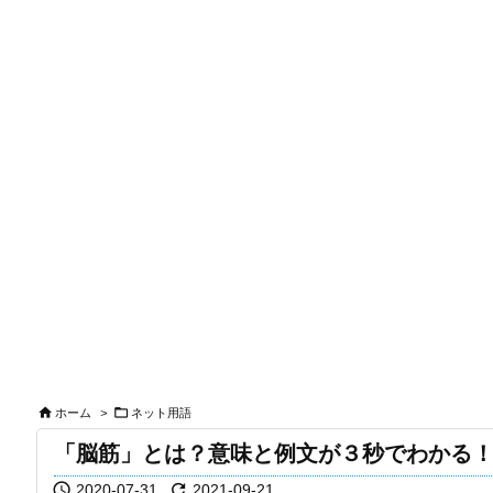


ホーム
>
ネット用語
「脳筋」とは？意味と例文が３秒でわかる


2020-07-31
2021-09-21