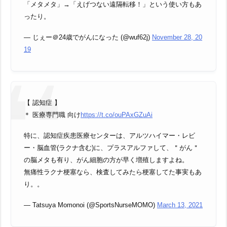
「メタメタ」→「えげつない遠隔転移！」という使い方もあ
ったり。
— じぇー＠24歳でがんになった (@wuf62j)
November 28, 20
19
【 認知症 】
＊ 医療専門職 向け
https://t.co/ouPAxGZuAi
特に、認知症疾患医療センターは、アルツハイマー・レビ
ー・脳血管(ラクナ含む)に、プラスアルファして、＂がん＂
の脳メタも有り、がん細胞の方が早く増殖しますよね。
無痛性ラクナ梗塞なら、検査してみたら梗塞してた事実もあ
り。。
— Tatsuya Momonoi (@SportsNurseMOMO)
March 13, 2021