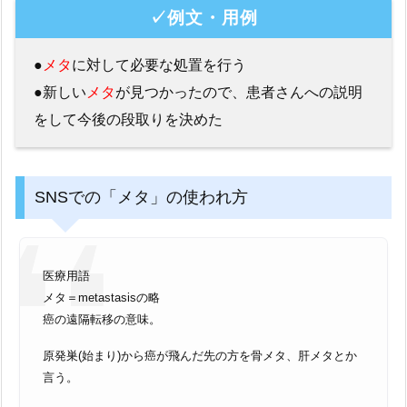
✓例文・用例
●
メタ
に対して必要な処置を行う
●新しい
メタ
が見つかったので、患者さんへの説明
をして今後の段取りを決めた
SNSでの「メタ」の使われ方
医療用語
メタ＝metastasisの略
癌の遠隔転移の意味。
原発巣(始まり)から癌が飛んだ先の方を骨メタ、肝メタとか
言う。