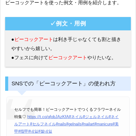
ピーコックアートを使った例文・用例を紹介します。
✓例文・用例
●
ピーコックアート
は利き手じゃなくても割と描き
やすいから嬉しい。
●フェスに向けて
ピーコックアート
やりたいな。
SNSでの「ピーコックアート」の使われ方
セルフでも簡単！ピーコックアートでつくるフラワーネイル
特集♡
https://t.co/qfobJAzKfA
#ネイル
#ジェルネイル
#ネイ
ルアート
#セルフネイル
#nails
#gelnails
#nailart
#manicure
#美
甲
#指甲
#네일
#젤네일