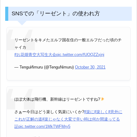
SNSでの「リーゼント」の使われ方
リーゼントをキメたエルフ国在住の一般エルフだった頃のチ
ャイカ
#お花畑青空大写生大会
pic.twitter.com/fUOQZZxjnj
— TenguИimuru (@TenguNimuru)
October 30, 2021
ほぼ大体は飛行機、新幹線はリーゼントですね?
さぁー今日はどう楽しく気楽にいくか?
#楽に
#楽しく
#意外に
これが正解の道
#楽じゃなく大変で辛い時は何か間違ってる
証
pic.twitter.com/1MkTWFMry5