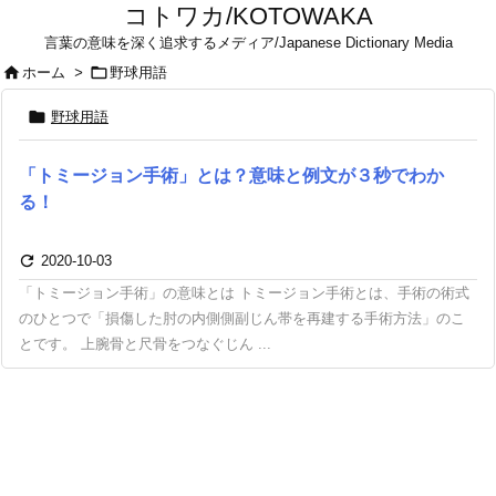
コトワカ/KOTOWAKA
言葉の意味を深く追求するメディア/Japanese Dictionary Media


ホーム
>
野球用語

野球用語
「トミージョン手術」とは？意味と例文が３秒でわか
る！

2020-10-03
「トミージョン手術」の意味とは トミージョン手術とは、手術の術式
のひとつで「損傷した肘の内側側副じん帯を再建する手術方法」のこ
とです。 上腕骨と尺骨をつなぐじん ...