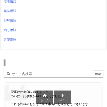
若者用語
趣味用語
野球用語
釣り用語
音楽用語
検索
記事数が4400を超えました！


ついに、記事数が4400を超えました！
上へ
ホーム
これも皆様のおかげです！本当にありがとうございます！