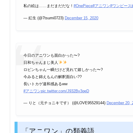
私の絵は……まだまだだな！
#OnePiece
#アニワン
#ワンピース
— 紅生 (@7tsumi0723)
December 15, 2020
今日のアニワンも面白かった〜?
日和ちゃんまじ美人
ロビンちゃん一瞬だけど見れて嬉しかった〜?
今みると錦えもんの解釈面白い??
長いトカゲ違和感あるww
#アニワン
pic.twitter.com/J932Bv3qeD
— りと（元チョニキです） (@LOVE95529144)
December 20, 
「アニワン」の類義語