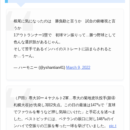
根尾に気になったのは 勝負勘と言うか 試合の俯瞰視と言
うか
1アウトランナー1塁で 初球マン振りって…勝つ野球として
色んな選択肢があるじゃん。
そして苦手であるインハイのストレートに詰まらされると
か…うーん。
— ハーモニー (@yshantian41)
March 9, 2022
（戸田）専大10ー４ヤクルト2軍…専大の菊地吏玖投手(新④
札幌大谷)が先発し3回2失点。この日の最速は147㌔で「直球
でファウルを奪うなど押し気味にいけた」と手応えを述べま
した。ベストピッチには、ベテランの坂口に対し146㌔のイ
ンハイで空振りの三振を奪った一球を挙げていました。
pic.t