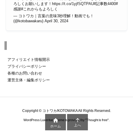
ろしくお願いします！
https://t.co/1yjfSQTPAU
#記事数4400
#
感謝
#これからもよろしく
— コトワカ｜言葉の意味3秒理解！動画でも！
(@kotobawakaru)
April 30, 2024
その他のページ
アフィリエイト情報開示
プライバシーポリシー
各種のお問い合わせ
運営主体・編集ポリシー
Copyright ©
コトワカ/KOTOWAKA
All Rights Reserved.


WordPress Luxeritas Theme is provided by "
Thought is free
".
上へ
ホーム