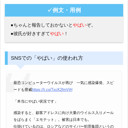
✓例文・用例
●ちゃんと報告しておかないと
やばい
ぞ。
●彼氏が好きすぎて
やばい
！
SNSでの「やばい」の使われ方
最恐コンピューターウイルスが再び 一気に感染爆発、スピ
ードも脅威
https://t.co/TxcK2fmVjH
「本当にやばい状況です」
感染すると、顧客アドレスに向け大量のウイルス入りメール
をばらまく「エモテット」。被害は日本でも。
仕掛けているのは、ロシアなどのサイバー犯罪集団というの