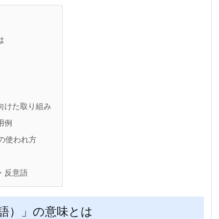
は
向けた取り組み
用例
の使われ方
・反意語
語）」の意味とは