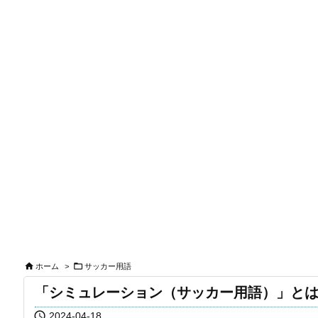


ホーム
>
サッカー用語
「シミュレーション（サッカー用語）」と

2024-04-18