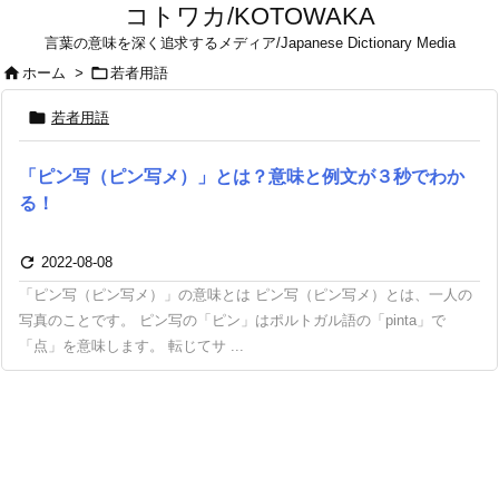
コトワカ/KOTOWAKA
言葉の意味を深く追求するメディア/Japanese Dictionary Media


ホーム
>
若者用語

若者用語
「ピン写（ピン写メ）」とは？意味と例文が３秒でわか
る！

2022-08-08
「ピン写（ピン写メ）」の意味とは ピン写（ピン写メ）とは、一人の
写真のことです。 ピン写の「ピン」はポルトガル語の「pinta」で
「点」を意味します。 転じてサ ...