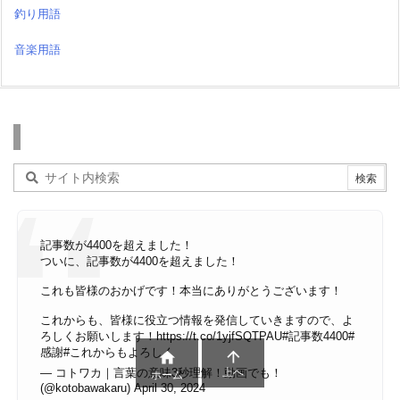
釣り用語
音楽用語
検索
記事数が4400を超えました！
ついに、記事数が4400を超えました！
これも皆様のおかげです！本当にありがとうございます！
これからも、皆様に役立つ情報を発信していきますので、よ
ろしくお願いします！
https://t.co/1yjfSQTPAU
#記事数4400
#
感謝
#これからもよろしく


— コトワカ｜言葉の意味3秒理解！動画でも！
上へ
ホーム
(@kotobawakaru)
April 30, 2024