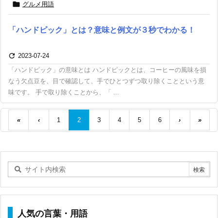

グルメ用語
「ハンドピック」とは？意味と例文が３秒でわかる！

2023-07-24
「ハンドピック」の意味とは ハンドピックとは、コーヒーの風味を損
なう欠点豆を、目で確認して、手でひとつずつ取り除くことという意
味です。 手で取り除くことから、「 ...
«
‹
1
2
3
4
5
6
›
»
人気の言葉・用語