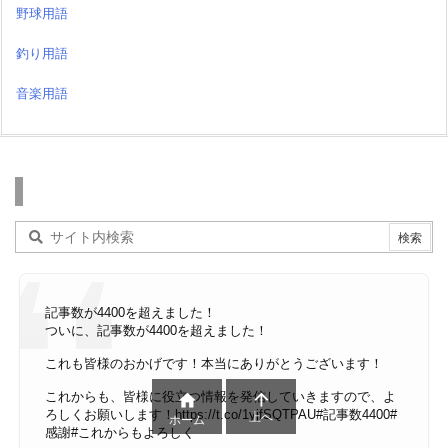
野球用語
釣り用語
音楽用語
検索
記事数が4400を超えました！
ついに、記事数が4400を超えました！
これも皆様のおかげです！本当にありがとうございます！
これからも、皆様に役立つ情報を発信していきますので、よ


ろしくお願いします！
https://t.co/1yjfSQTPAU
#記事数4400
#
上へ
ホーム
感謝
#これからもよろしく