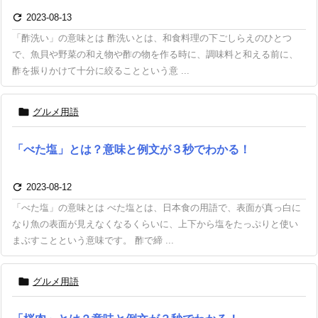

2023-08-13
「酢洗い」の意味とは 酢洗いとは、和食料理の下ごしらえのひとつ
で、魚貝や野菜の和え物や酢の物を作る時に、調味料と和える前に、
酢を振りかけて十分に絞ることという意 ...

グルメ用語
「べた塩」とは？意味と例文が３秒でわかる！

2023-08-12
「べた塩」の意味とは べた塩とは、日本食の用語で、表面が真っ白に
なり魚の表面が見えなくなるくらいに、上下から塩をたっぷりと使い
まぶすことという意味です。 酢で締 ...

グルメ用語