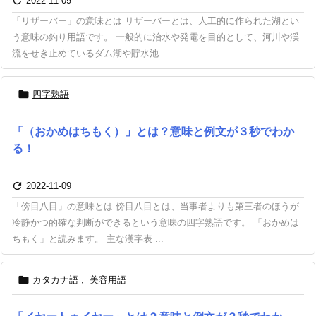

2022-11-09
「リザーバー」の意味とは リザーバーとは、人工的に作られた湖とい
う意味の釣り用語です。 一般的に治水や発電を目的として、河川や渓
流をせき止めているダム湖や貯水池 ...

四字熟語
「（おかめはちもく）」とは？意味と例文が３秒でわか
る！

2022-11-09
「傍目八目」の意味とは 傍目八目とは、当事者よりも第三者のほうが
冷静かつ的確な判断ができるという意味の四字熟語です。 「おかめは
ちもく」と読みます。 主な漢字表 ...

カタカナ語
,
美容用語