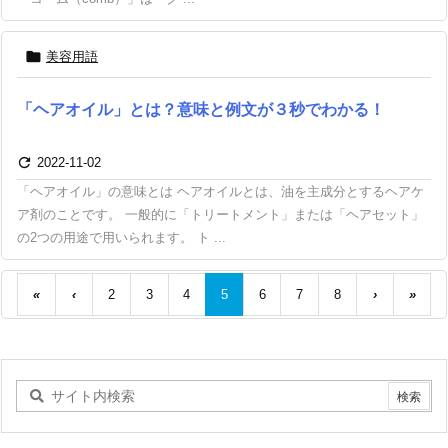

美容用語
「ヘアオイル」とは？意味と例文が３秒でわかる！

2022-11-02
「ヘアオイル」の意味とは ヘアオイルとは、油を主成分とするヘアケ
ア剤のことです。 一般的に「トリートメント」または「ヘアセット」
の2つの用途で用いられます。 ト ...
«
‹
2
3
4
5
6
7
8
›
»