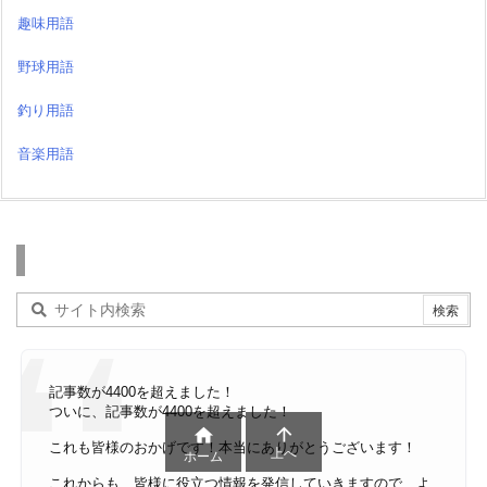
趣味用語
野球用語
釣り用語
音楽用語
検索
記事数が4400を超えました！
ついに、記事数が4400を超えました！


これも皆様のおかげです！本当にありがとうございます！
上へ
ホーム
これからも、皆様に役立つ情報を発信していきますので、よ