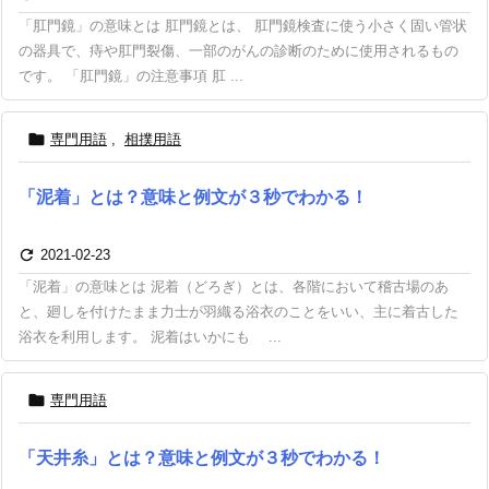
「肛門鏡」の意味とは 肛門鏡とは、 肛門鏡検査に使う小さく固い管状
の器具で、痔や肛門裂傷、一部のがんの診断のために使用されるもの
です。 「肛門鏡」の注意事項 肛 ...

専門用語
,
相撲用語
「泥着」とは？意味と例文が３秒でわかる！

2021-02-23
「泥着」の意味とは 泥着（どろぎ）とは、各階において稽古場のあ
と、廻しを付けたまま力士が羽織る浴衣のことをいい、主に着古した
浴衣を利用します。 泥着はいかにも ...

専門用語
「天井糸」とは？意味と例文が３秒でわかる！