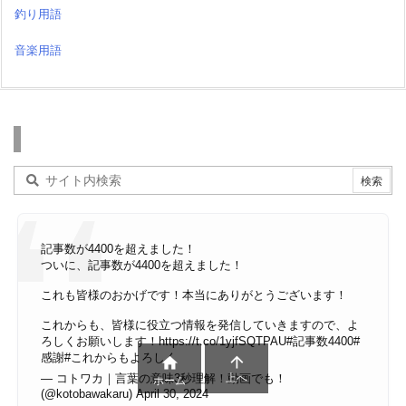
釣り用語
音楽用語
検索
記事数が4400を超えました！
ついに、記事数が4400を超えました！
これも皆様のおかげです！本当にありがとうございます！
これからも、皆様に役立つ情報を発信していきますので、よ
ろしくお願いします！
https://t.co/1yjfSQTPAU
#記事数4400
#
感謝
#これからもよろしく


— コトワカ｜言葉の意味3秒理解！動画でも！
上へ
ホーム
(@kotobawakaru)
April 30, 2024