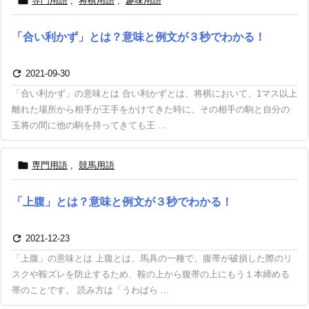

専門用語
,
将棋用語
,
趣味用語
「合い利かず」とは？意味と例文が３秒でわかる！

2021-09-30
「合い利かず」の意味とは 合い利かずとは、将棋において、1マス以上
離れた場所から相手が王手をかけてきた時に、その相手の駒と自分の
玉将の間に他の駒を持ってきても王 ...

専門用語
,
競馬用語
「上腹」とは？意味と例文が３秒でわかる！

2021-12-23
「上腹」の意味とは 上腹とは、馬具の一種で、腹帯が破損した際のリ
スクや鞍ズレを防止するため、鞍の上から腹帯の上にもう１本締める
帯のことです。 読み方は「うわばら ...