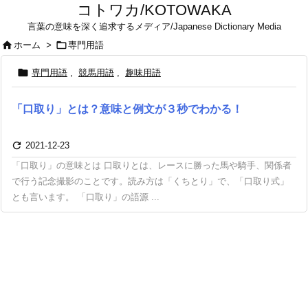
コトワカ/KOTOWAKA
言葉の意味を深く追求するメディア/Japanese Dictionary Media


ホーム
>
専門用語

専門用語
,
競馬用語
,
趣味用語
「口取り」とは？意味と例文が３秒でわかる！

2021-12-23
「口取り」の意味とは 口取りとは、レースに勝った馬や騎手、関係者
で行う記念撮影のことです。読み方は「くちとり」で、「口取り式」
とも言います。 「口取り」の語源 ...