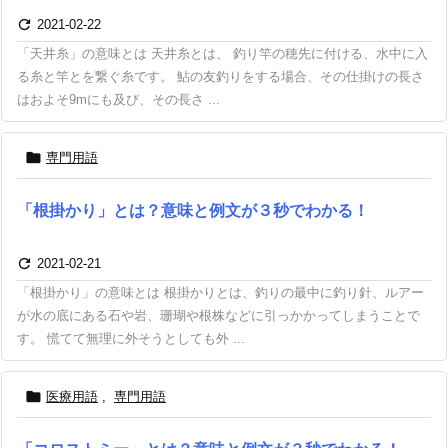

2021-02-22
「天井糸」の意味とは 天井糸とは、 釣り竿の穂先に付ける、水中に入
る糸と竿とを繋ぐ糸です。 鮎の友釣りをする場合、その仕掛けの長さ
はおよそ9mにも及び、その長さ ...

専門用語
「根掛かり」とは？意味と例文が３秒でわかる！

2021-02-21
「根掛かり」の意味とは 根掛かりとは、釣りの最中に釣り針、ルアー
が水の底にある石や岩、珊瑚や根株などに引っかかってしまうことで
す。 慌てて無理に外そうとしても外 ...

医療用語
,
専門用語