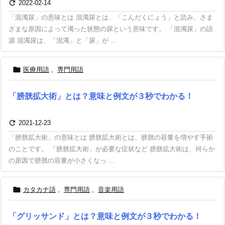

2022-02-14
「混濁尿」の意味とは 混濁尿とは、「こんだくにょう」と読み、さま
ざまな原因によって濁った状態の尿という意味です。 「混濁尿」の語
源 混濁尿は、「混濁」と「尿」が ...

医療用語
,
専門用語
「膀胱拡大術」とは？意味と例文が３秒でわかる！

2021-12-23
「膀胱拡大術」の意味とは 膀胱拡大術とは、膀胱の容量を増やす手術
のことです。 「膀胱拡大術」が必要な症状など 膀胱拡大術は、何らか
の原因で膀胱の容量が小さくなっ ...

カタカナ語
,
専門用語
,
音楽用語
「グリッサンド」とは？意味と例文が３秒でわかる！