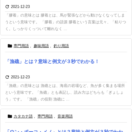

2021-12-23
「膠着」の意味とは 膠着とは、馬が緊張などから動けなくなってしま
うという意味です。 「膠着」の語源 膠着という言葉は元々、「粘りつ
く。しっかりくっついて離れなく ...

専門用語
,
趣味用語
,
釣り用語
「漁礁」とは？意味と例文が３秒でわかる！

2021-12-23
「漁礁」の意味とは 漁礁とは、海底の岩場など、魚が多く集まる場所
という意味です。「魚礁」とも表記し、読み方はどちらも「ぎょしょ
う」です。 「漁礁」の役割 漁礁に ...

カタカナ語
,
専門用語
,
音楽用語
「ウン・ポーコ・メノ」とは？意味と例文が３秒でわか