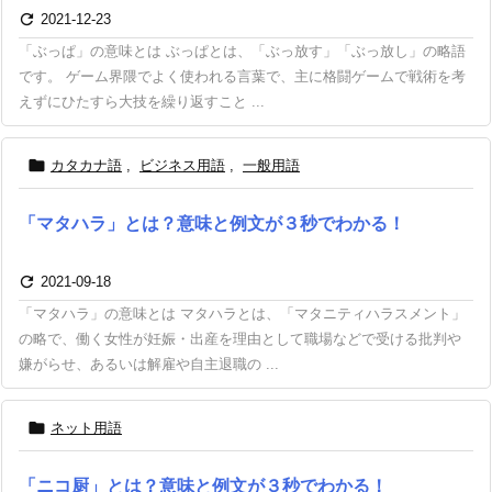

2021-12-23
「ぶっぱ」の意味とは ぶっぱとは、「ぶっ放す」「ぶっ放し」の略語
です。 ゲーム界隈でよく使われる言葉で、主に格闘ゲームで戦術を考
えずにひたすら大技を繰り返すこと ...

カタカナ語
,
ビジネス用語
,
一般用語
「マタハラ」とは？意味と例文が３秒でわかる！

2021-09-18
「マタハラ」の意味とは マタハラとは、「マタニティハラスメント」
の略で、働く女性が妊娠・出産を理由として職場などで受ける批判や
嫌がらせ、あるいは解雇や自主退職の ...

ネット用語
「ニコ厨」とは？意味と例文が３秒でわかる！