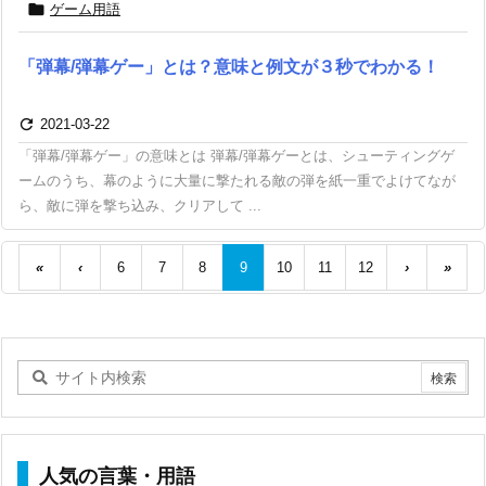

ゲーム用語
「弾幕/弾幕ゲー」とは？意味と例文が３秒でわかる！

2021-03-22
「弾幕/弾幕ゲー」の意味とは 弾幕/弾幕ゲーとは、シューティングゲ
ームのうち、幕のように大量に撃たれる敵の弾を紙一重でよけてなが
ら、敵に弾を撃ち込み、クリアして ...
«
‹
6
7
8
9
10
11
12
›
»
人気の言葉・用語