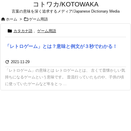
コトワカ/KOTOWAKA
言葉の意味を深く追求するメディア/Japanese Dictionary Media


ホーム
>
ゲーム用語

カタカナ語
,
ゲーム用語
「レトロゲーム」とは？意味と例文が３秒でわかる！

2021-11-29
「レトロゲーム」の意味とは レトロゲームとは、 古くて昔懐かしい気
持ちになるゲームという意味です。 昔流行っていたものや、子供の頃
に使っていたゲームなど年をとっ ...