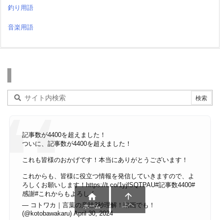
釣り用語
音楽用語
検索
記事数が4400を超えました！
ついに、記事数が4400を超えました！
これも皆様のおかげです！本当にありがとうございます！
これからも、皆様に役立つ情報を発信していきますので、よ
ろしくお願いします！
https://t.co/1yjfSQTPAU
#記事数4400
#
感謝
#これからもよろしく


— コトワカ｜言葉の意味3秒理解！動画でも！
上へ
ホーム
(@kotobawakaru)
April 30, 2024